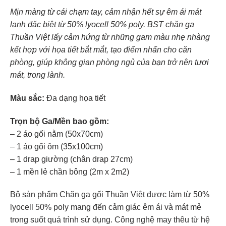
Mịn màng từ cái chạm tay, cảm nhận hết sự êm ái mát
lạnh đặc biệt từ 50% lyocell 50% poly. BST chăn ga
Thuần Việt lấy cảm hứng từ những gam màu nhẹ nhàng
kết hợp với họa tiết bắt mắt, tạo điểm nhấn cho căn
phòng, giúp không gian phòng ngủ của bạn trở nên tươi
mát, trong lành.
Màu sắc:
Đa dạng họa tiết
Trọn bộ Ga/Mền bao gồm:
– 2 áo gối nằm (50x70cm)
– 1 áo gối ôm (35x100cm)
– 1 drap giường (chân drap 27cm)
– 1 mền lẻ chần bông (2m x 2m2)
Bộ sản phẩm Chăn ga gối Thuần Việt được làm từ 50%
lyocell 50% poly mang đến cảm giác êm ái và mát mẻ
trong suốt quá trình sử dụng. Công nghệ may thêu từ hệ