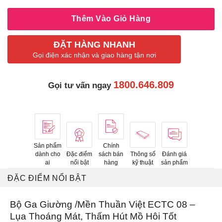
Thêm Vào Giỏ Hàng
ĐẶT HÀNG NHANH
Gọi điện xác nhận và giao hàng tận nơi
1800.646.809
Gọi tư vấn ngay
Sản phẩm
Chính
dành cho
Đặc điểm
sách bán
Thông số
Đánh giá
ai
nổi bật
hàng
kỹ thuật
sản phẩm
ĐẶC ĐIỂM NỔI BẬT
Bộ Ga Giường /Mền Thuần Việt ECTC 08 –
Lụa Thoáng Mát, Thấm Hút Mồ Hôi Tốt