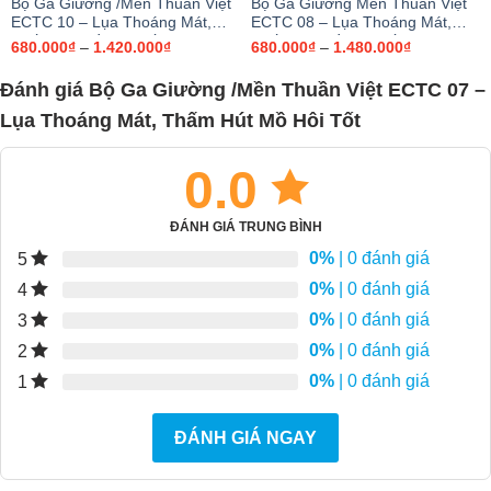
Bộ Ga Giường /Mền Thuần Việt
Bộ Ga Giường Mền Thuần Việt
ECTC 10 – Lụa Thoáng Mát,
ECTC 08 – Lụa Thoáng Mát,
Thấm Hút Mồ Hôi Tốt
Thấm Hút Mồ Hôi Tốt
Khoảng
Khoảng
680.000
₫
–
1.420.000
₫
680.000
₫
–
1.480.000
₫
giá:
giá:
từ
từ
Đánh giá Bộ Ga Giường /Mền Thuần Việt ECTC 07 –
680.000₫
680.000₫
đến
đến
₫
Lụa Thoáng Mát, Thấm Hút Mồ Hôi Tốt
1.420.000₫
1.480.000₫
0.0
ĐÁNH GIÁ TRUNG BÌNH
0%
| 0 đánh giá
5
0%
| 0 đánh giá
4
0%
| 0 đánh giá
3
0%
| 0 đánh giá
2
0%
| 0 đánh giá
1
ĐÁNH GIÁ NGAY