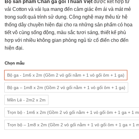
Bộ sản phẩm Chăn ga gối Thuần Việt
được kết hợp từ
từ
0.0
680.000₫
5
vải Cotton và vải lụa mang đến cảm giác êm ái và mát mẻ
sao
đến
trong suốt quá trình sử dụng. Công nghệ may thêu từ hệ
1.420.000₫
thống dây chuyền hiện đại cho ra những sản phẩm có họa
tiết vô cùng sống động, màu sắc tươi sáng, thiết kế phù
hợp với nhiều không gian phòng ngủ từ cổ điển cho đến
hiện đại.
Chọn mẫu
Bộ ga - 1m6 x 2m (Gồm 2 vỏ gối nằm + 1 vỏ gối ôm + 1 ga)
Bộ ga – 1m8 x 2m (Gồm 2 vỏ gối nằm + 1 vỏ gối ôm + 1 ga)
Mền Lẻ - 2m2 x 2m
Trọn bộ - 1m6 x 2m (Gồm 2 vỏ gối nằm + 1 vỏ gối ôm + 1 ga + 1 
Trọn bộ – 1m8 x 2m (Gồm 2 vỏ gối nằm + 1 vỏ gối ôm + 1 ga + 1 