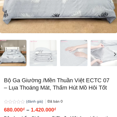
Bộ Ga Giường /Mền Thuần Việt ECTC 07
– Lụa Thoáng Mát, Thấm Hút Mồ Hôi Tốt
(đánh giá)
Đã bán
0
Được
Khoảng
680.000
₫
–
1.420.000
₫
xếp
giá:
hạng