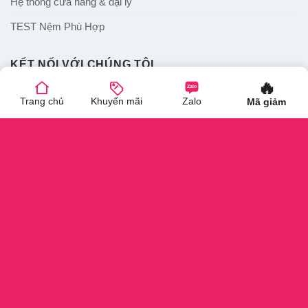
Tư Vấn – Kinh Nghiệm Mua Hàng
Tin trong ngành
Hệ thống cửa hàng & đại lý
🔥
TEST Nệm Phù Hợp
Zalo
Trang chủ
Khuyến mãi
Zalo
Mã giảm
KẾT NỐI VỚI CHÚNG TÔI
📳 Hotline:
1800.646.809
(miễn phí cước gọi)
📧 Email:
nemthuanviet@gmail.com