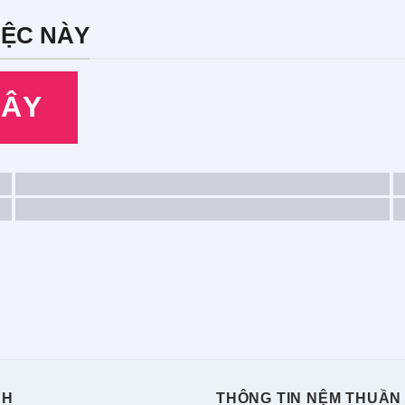
IỆC NÀY
ĐÂY
CH
THÔNG TIN NỆM THUẦN 