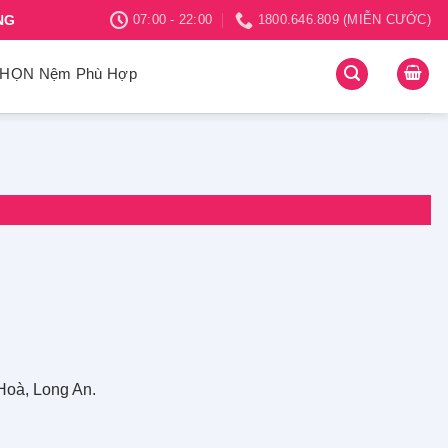
NG
07:00 - 22:00
1800.646.809 (MIỄN CƯỚC)
HỌN Nệm Phù Hợp
à, Long An.