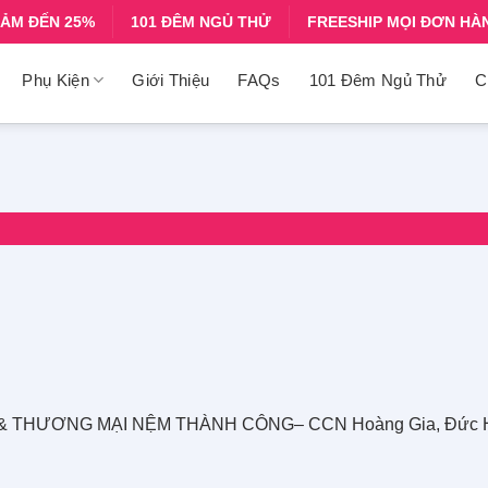
IẢM ĐẾN 25%
101 ĐÊM NGỦ THỬ
FREESHIP MỌI ĐƠN HÀ
Phụ Kiện
Giới Thiệu
FAQs
101 Đêm Ngủ Thử
C
 & THƯƠNG MẠI NỆM THÀNH CÔNG– CCN Hoàng Gia, Đức Ho