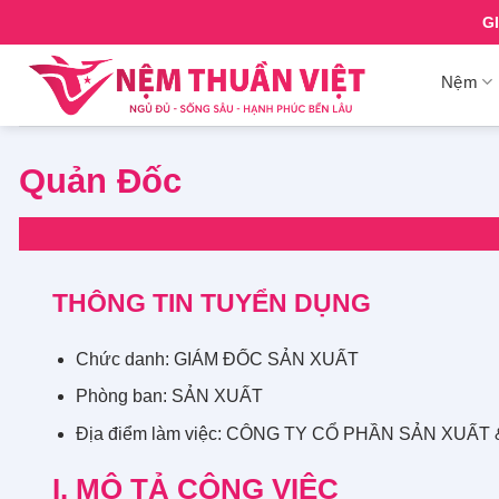
Skip
G
to
content
Nệm
Quản Đốc
THÔNG TIN TUYỂN DỤNG
Chức danh: GIÁM ĐỐC SẢN XUẤT
Phòng ban: SẢN XUẤT
Địa điểm làm việc: CÔNG TY CỔ PHẦN SẢN XUẤT
I. MÔ TẢ CÔNG VIỆC